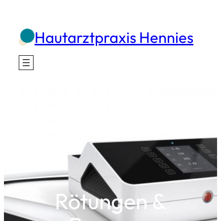
Zum
Inhalt
Hautarztpraxis Hennies
springen
Rötungen &