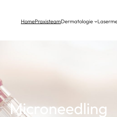
Home
Praxisteam
Dermatologie
Laserme
Microneedling