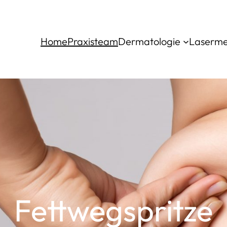
Home
Praxisteam
Dermatologie
Laserme
Fettwegspritze